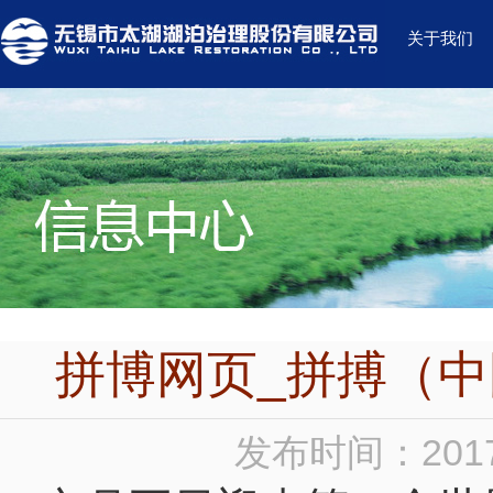
关于我们
拼博网页_拼搏（
发布时间：2017