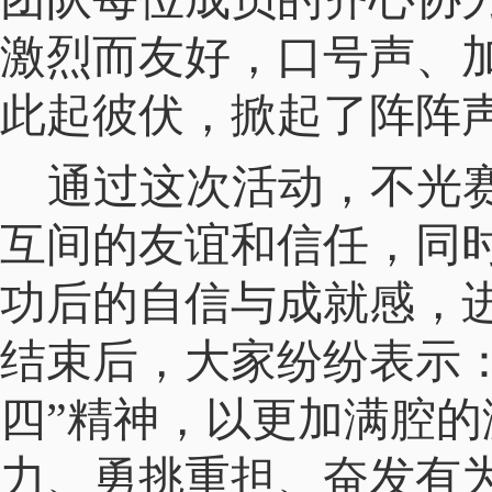
激烈而友好，口号声、
此起彼伏，掀起了阵阵声浪..
通过这次活动，不光
互间的友谊和信任，同
功后的自信与成就感，
结束后，大家纷纷表示
四”精神，以更加满腔
力、勇挑重担、奋发有