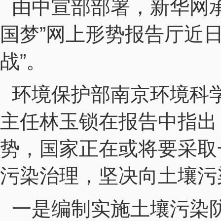
由中宣部部署，新华网承
国梦”网上形势报告厅近
战”。
环境保护部南京环境科
主任林玉锁在报告中指出
势，国家正在或将要采取
污染治理，坚决向土壤污
一是编制实施土壤污染