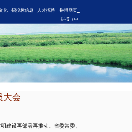
文化
招投标信息
人才招聘
拼博网页_
拼搏（中
国）
员大会
文明建设再部署再推动。省委常委、