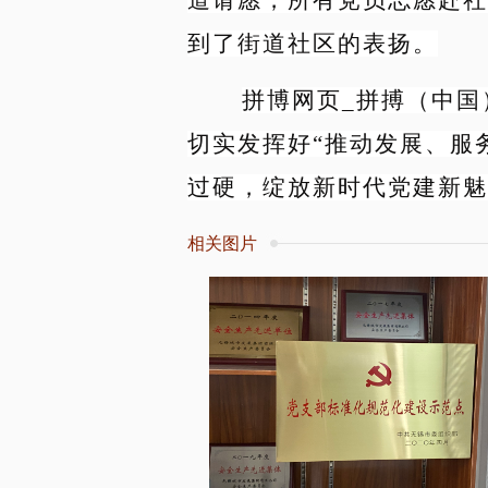
道请愿，所有党员志愿赴社
到了街道社区的表扬。
拼博网页_拼搏（中
切实发挥好“推动发展、服
过硬，绽放新时代党建新魅
相关图片