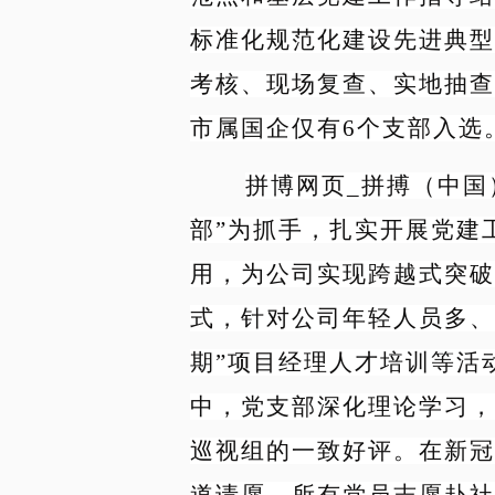
标准化规范化建设先进典型
考核、现场复查、实地抽查
市属国企仅有6个支部入选
拼博网页_拼搏（中国
部”为抓手，扎实开展党建
用，为公司实现跨越式突破
式，针对公司年轻人员多、
期”项目经理人才培训等活
中，党支部深化理论学习，
巡视组的一致好评。在新冠