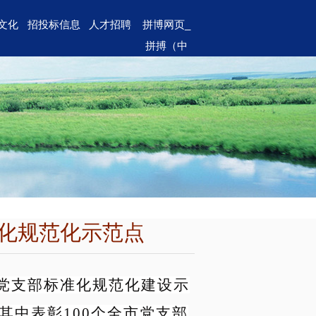
文化
招投标信息
人才招聘
拼博网页_
拼搏（中
国）
化规范化示范点
党支部标准化规范化建设示
其中表彰100个全市党支部