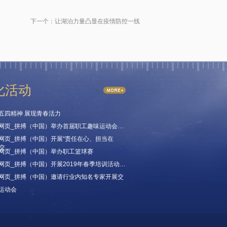
下一个：
让湖泊力量凸显在疫情防控一线
化活动
五四精神 展现青春活力
网页_拼搏（中国）举办首届职工趣味运动会…
网页_拼搏（中国）开展“责任在心、担当在
书交…
网页_拼搏（中国）举办职工篮球赛
网页_拼搏（中国）开展2019年春季培训活动…
网页_拼搏（中国）邀请行业内知名专家开展交
…
运动会