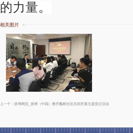
的力量。
相关图片
上一个：
拼博网页_拼搏（中国）携手蠡桥社区共同开展主题党日活动