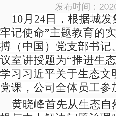
发布时间：2020
10
月24日，根据城
牢记使命”主题教育的
搏（中国）党支部书记
议室讲授题为“推进生
学习习近平关于生态文
党课，公司全体员工参
黄晓峰首先从生态自