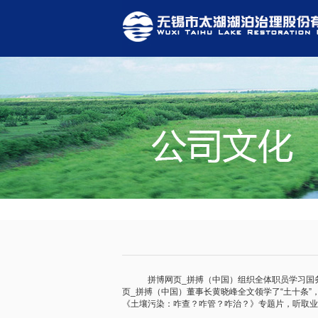
拼博网页_拼搏（中国）组织全体职员学习国务
页_拼搏（中国）董事长黄晓峰全文领学了“土十条
《土壤污染：咋查？咋管？咋治？》专题片，听取业