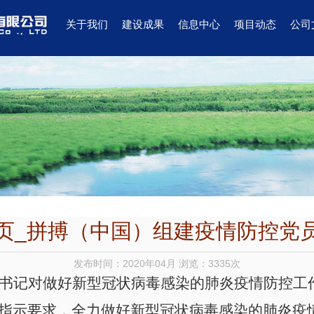
关于我们
建设成果
信息中心
项目动态
公司
页_拼搏（中国）组建疫情防控党
发布时间：2020年04月 浏览：3335次
书记对做好新型冠状病毒感染的肺炎疫情防控工
指示要求，全力做好新型冠状病毒感染
的
肺炎疫情