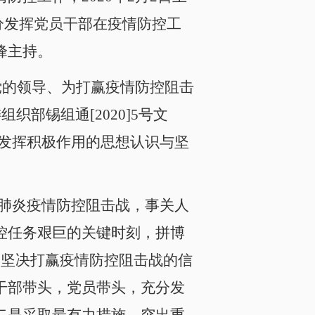
分发挥党员干部在疫情防控工
峰主持。
党的领导、为打赢疫情防控阻击
部锡组通[2020]5号文
、发挥积极作用的思想认识与坚
肺炎疫情防控阻击战，事关人
控任务艰巨的关键时刻，拼博
，坚决打赢疫情防控阻击战的信
干部带头，党员带头，充分发