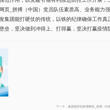
模范作用，以党建引领有利推进防控工作开展；
网页_拼搏（中国）党员队伍素质高、业务能力
发集团能打硬仗的传统，以铁的纪律确保工作真
堡垒，坚决做到冲得上、打得赢，坚决打赢疫情
下一个：
集团领导到拼博网页_拼搏（中