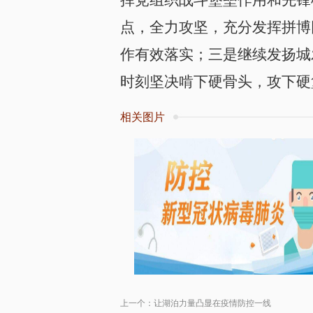
挥党组织战斗堡垒作用和先锋
点，全力攻坚，充分发挥拼博
作有效落实；三是继续发扬城
时刻坚决啃下硬骨头，攻下硬
相关图片
上一个：
让湖泊力量凸显在疫情防控一线